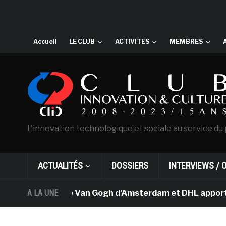
Accueil
LE CLUB
ACTIVITES
MEMBRES
L'innovation technologique et sociale au service du 
ACTUALITÉS
DOSSIERS
INTERVIEWS / 
Le musée Van Gogh d’Amsterdam et DHL apportent l’
A LA UNE