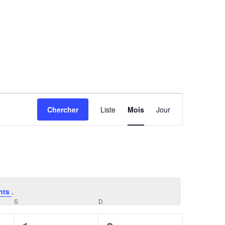
Navigation
Chercher
Liste
Mois
Jour
de
vues
Évènement
nts
.
S
SAMEDI
D
DIMANCHE