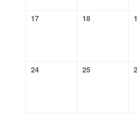
0
0
17
18
évènement,
évènement,
0
0
24
25
évènement,
évènement,