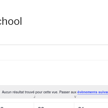
chool
Aucun résultat trouvé pour cette vue. Passer aux
évènements suiva
Notice
RCREDI
J
JEUDI
V
VENDREDI