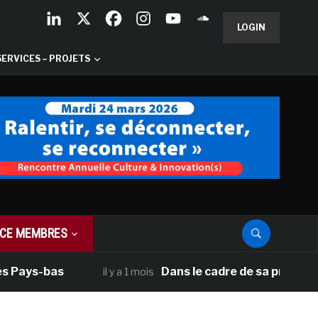
LOGIN
SERVICES – PROJETS
CE MEMBRES
 Pays-bas
Dans le cadre de sa programmat
il y a 1 mois