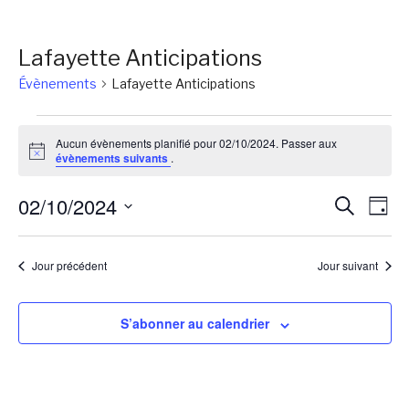
Lafayette Anticipations
Évènements
Lafayette Anticipations
Évènements
Aucun évènements planifié pour 02/10/2024. Passer aux
for
Notice
évènements suivants
.
02/10/2024
Reche
Na
02/10/2024
Recherch
Jour
de
et
Sélectionnez
vu
une
naviga
Jour précédent
Jour suivant
Év
date.
de
vues
S’abonner au calendrier
Évène