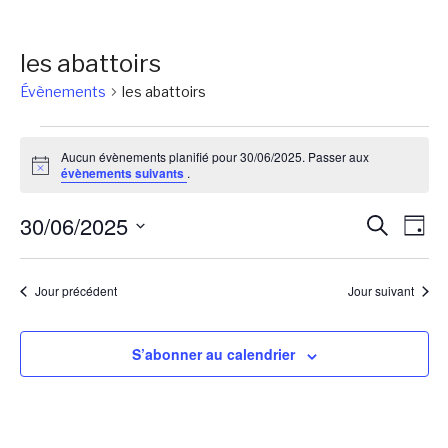
les abattoirs
Évènements
les abattoirs
Évènements
Aucun évènements planifié pour 30/06/2025. Passer aux
for
Notice
évènements suivants
.
30/06/2025
Reche
Na
30/06/2025
Recherch
Jour
de
et
Sélectionnez
vu
une
naviga
Jour précédent
Jour suivant
Év
date.
de
vues
S’abonner au calendrier
Évène