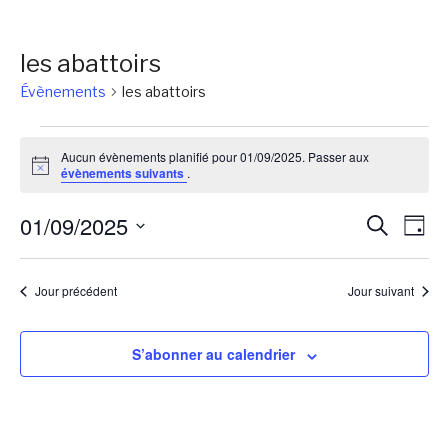
les abattoirs
Évènements
les abattoirs
Évènements
Aucun évènements planifié pour 01/09/2025. Passer aux
for
Notice
évènements suivants
.
01/09/2025
Reche
Na
01/09/2025
Recherch
Jour
de
et
Sélectionnez
vu
une
naviga
Jour précédent
Jour suivant
Év
date.
de
vues
S’abonner au calendrier
Évène