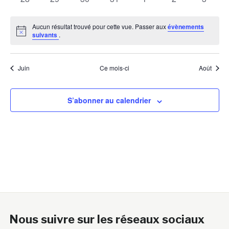
évènements
évènements
évènements
évènements
évènements
évènements
évènem
Aucun résultat trouvé pour cette vue. Passer aux
évènements
Notice
suivants
.
Juin
Ce mois-ci
Août
S’abonner au calendrier
Nous suivre sur les réseaux sociaux