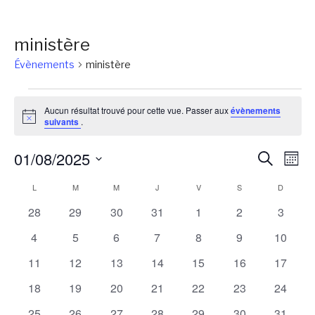
ministère
Évènements
ministère
Évènements
Aucun résultat trouvé pour cette vue. Passer aux
évènements
Notice
suivants
.
Reche
Na
01/08/2025
Recherch
Mois
de
et
Sélectionnez
Calendrier
L
LUNDI
M
MARDI
M
MERCREDI
J
JEUDI
V
VENDREDI
S
SAMEDI
D
DIMANC
vu
une
naviga
Év
de
0
0
0
0
0
0
0
28
29
30
31
1
2
3
date.
de
évènements
évènements
évènements
évènements
évènements
évènements
évènem
Évènements
0
0
0
0
0
0
0
4
5
6
7
8
9
10
vues
évènements
évènements
évènements
évènements
évènements
évènements
évènem
0
0
0
0
0
0
0
11
12
13
14
15
16
17
Évène
évènements
évènements
évènements
évènements
évènements
évènements
évènem
0
0
0
0
0
0
0
18
19
20
21
22
23
24
évènements
évènements
évènements
évènements
évènements
évènements
évènem
0
0
0
0
0
0
0
25
26
27
28
29
30
31