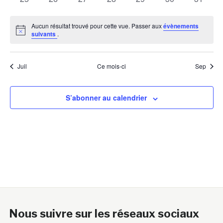
évènements
évènements
évènements
évènements
évènements
évènements
évènem
Aucun résultat trouvé pour cette vue. Passer aux
évènements
Notice
suivants
.
Juil
Ce mois-ci
Sep
S’abonner au calendrier
Nous suivre sur les réseaux sociaux