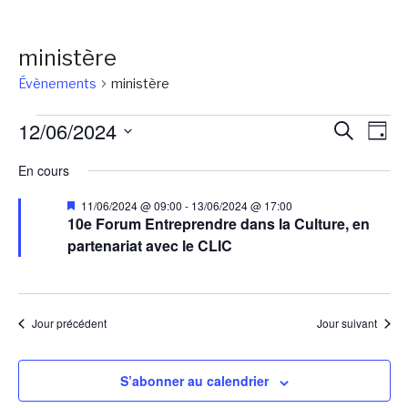
ministère
Évènements
ministère
Évènements
Reche
Na
12/06/2024
Recherch
Jour
de
for
et
Sélectionnez
En cours
vu
une
12/06/2024
naviga
Év
Mis
date.
11/06/2024 @ 09:00
-
13/06/2024 @ 17:00
de
en
10e Forum Entreprendre dans la Culture, en
avant
partenariat avec le CLIC
vues
Évène
Jour précédent
Jour suivant
S’abonner au calendrier