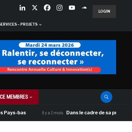
LOGIN
SERVICES – PROJETS
CE MEMBRES
 Pays-bas
Dans le cadre de sa programmat
il y a 1 mois