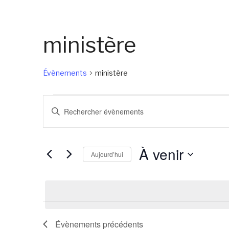
ministère
Évènements
ministère
Évènements
Recherche
Saisir
et
mot-
navigation
clé.
À venir
de
Rechercher
Aujourd’hui
Évènements
vues
Sélectionnez
par
Évènements
une
mot-
date.
clé.
Évènements
précédents