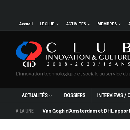
Accueil
LE CLUB
ACTIVITES
MEMBRES
L'innovation technologique et sociale au service du 
ACTUALITÉS
DOSSIERS
INTERVIEWS / 
Le musée Van Gogh d’Amsterdam et DHL apportent l
A LA UNE