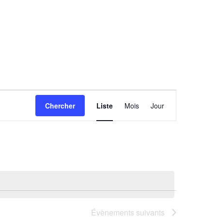
Navigation
Chercher
Liste
Mois
Jour
de
vues
Évènement
Évènements
suivants