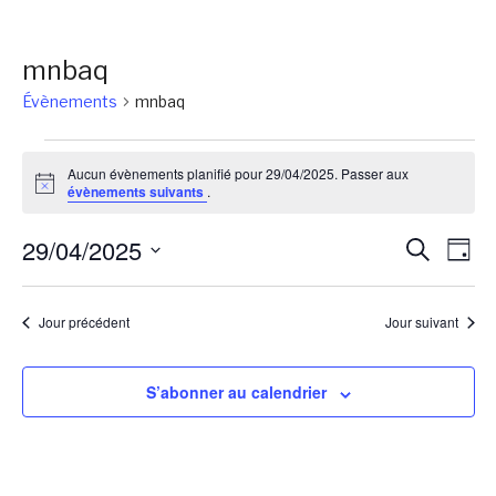
mnbaq
Évènements
mnbaq
Évènements
Aucun évènements planifié pour 29/04/2025. Passer aux
for
Notice
évènements suivants
.
29/04/2025
Reche
Na
29/04/2025
Recherch
Jour
de
et
Sélectionnez
vu
une
naviga
Jour précédent
Jour suivant
Év
date.
de
vues
S’abonner au calendrier
Évène