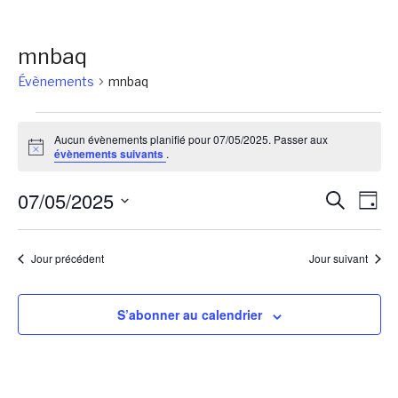
mnbaq
Évènements
mnbaq
Évènements
Aucun évènements planifié pour 07/05/2025. Passer aux
for
Notice
évènements suivants
.
07/05/2025
Reche
Na
07/05/2025
Recherch
Jour
de
et
Sélectionnez
vu
une
naviga
Jour précédent
Jour suivant
Év
date.
de
vues
S’abonner au calendrier
Évène