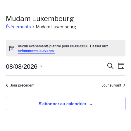
Mudam Luxembourg
Évènements
Mudam Luxembourg
Évènements
Aucun évènements planifié pour 08/08/2026. Passer aux
for
Notice
évènements suivants
.
08/08/2026
Reche
Na
08/08/2026
Recherch
Jour
de
et
Sélectionnez
vu
une
naviga
Jour précédent
Jour suivant
Év
date.
de
vues
S’abonner au calendrier
Évène