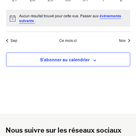
évènements
évènements
évènements
évènements
évènements
évènements
évènem
Aucun résultat trouvé pour cette vue. Passer aux
évènements
Notice
suivants
.
Sep
Ce mois-ci
Nov
S’abonner au calendrier
Nous suivre sur les réseaux sociaux