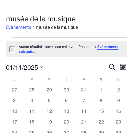
musée de la musique
Évènements
musée de la musique
Évènements
Aucun résultat trouvé pour cette vue. Passer aux
évènements
Notice
suivants
.
Reche
Na
01/11/2025
Recherch
Mois
de
et
Sélectionnez
Calendrier
L
LUNDI
M
MARDI
M
MERCREDI
J
JEUDI
V
VENDREDI
S
SAMEDI
D
DIMANC
vu
une
naviga
Év
de
0
0
0
0
0
0
0
27
28
29
30
31
1
2
date.
de
évènements
évènements
évènements
évènements
évènements
évènements
évènem
Évènements
0
0
0
0
0
0
0
3
4
5
6
7
8
9
vues
évènements
évènements
évènements
évènements
évènements
évènements
évènem
0
0
0
0
0
0
0
10
11
12
13
14
15
16
Évène
évènements
évènements
évènements
évènements
évènements
évènements
évènem
0
0
0
0
0
0
0
17
18
19
20
21
22
23
évènements
évènements
évènements
évènements
évènements
évènements
évènem
0
0
0
0
0
0
0
24
25
26
27
28
29
30