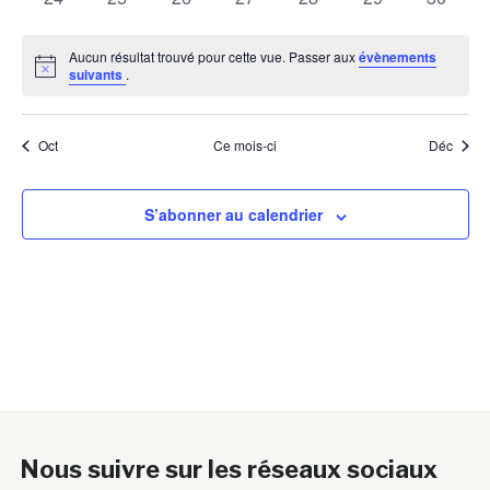
évènements
évènements
évènements
évènements
évènements
évènements
évènem
Aucun résultat trouvé pour cette vue. Passer aux
évènements
Notice
suivants
.
Oct
Ce mois-ci
Déc
S’abonner au calendrier
Nous suivre sur les réseaux sociaux