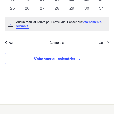
évènements
évènements
évènements
évènements
évènements
évènements
évènem
0
0
0
0
0
0
0
25
26
27
28
29
30
31
évènements
évènements
évènements
évènements
évènements
évènements
évènem
Aucun résultat trouvé pour cette vue. Passer aux
évènements
Notice
suivants
.
Avr
Ce mois-ci
Juin
S’abonner au calendrier