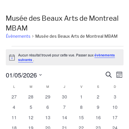
Musée des Beaux Arts de Montreal
MBAM
Évènements
Musée des Beaux Arts de Montreal MBAM
Évènements
Aucun résultat trouvé pour cette vue. Passer aux
évènements
Notice
suivants
.
Reche
Na
01/05/2026
Recherch
Mois
de
et
Sélectionnez
Calendrier
L
LUNDI
M
MARDI
M
MERCREDI
J
JEUDI
V
VENDREDI
S
SAMEDI
D
DIMANC
vu
une
naviga
Év
de
0
0
0
0
0
0
0
27
28
29
30
1
2
3
date.
de
évènements
évènements
évènements
évènements
évènements
évènements
évènem
Évènements
0
0
0
0
0
0
0
4
5
6
7
8
9
10
vues
évènements
évènements
évènements
évènements
évènements
évènements
évènem
0
0
0
0
0
0
0
11
12
13
14
15
16
17
Évène
évènements
évènements
évènements
évènements
évènements
évènements
évènem
0
0
0
0
0
0
0
18
19
20
21
22
23
24