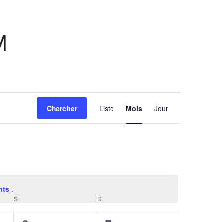
M
Navigation
Chercher
Liste
Mois
Jour
de
vues
Évènement
nts
.
S
SAMEDI
D
DIMANCHE