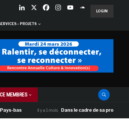
LOGIN
SERVICES – PROJETS
CE MEMBRES
ays-bas
Dans le cadre de sa programmatio
il y a 1 mois