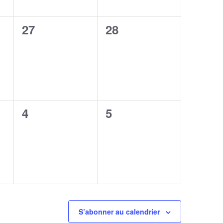
0
0
27
28
,
évènement,
évènement,
0
0
4
5
,
évènement,
évènement,
S’abonner au calendrier