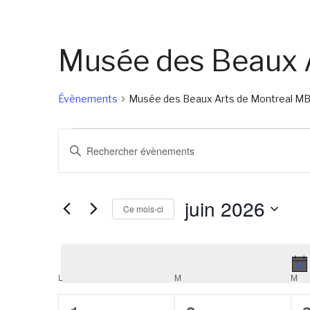
Musée des Beaux 
Évènements
Musée des Beaux Arts de Montreal 
Évènements
Recherche
Saisir
et
mot-
navigation
clé.
juin 2026
de
Rechercher
Ce mois-ci
Évènements
vues
Sélectionnez
par
Évènements
une
mot-
date.
Calendrier
clé.
L
LUNDI
M
MARDI
M
ME
de