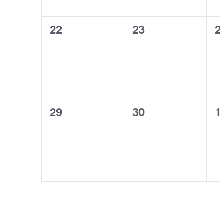
0
0
22
23
évènement,
évènement,
0
0
29
30
évènement,
évènement,