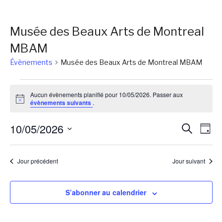
Musée des Beaux Arts de Montreal
MBAM
Évènements
Musée des Beaux Arts de Montreal MBAM
Évènements
Aucun évènements planifié pour 10/05/2026. Passer aux
for
Notice
évènements suivants
.
10/05/2026
Reche
Na
10/05/2026
Recherch
Jour
de
et
Sélectionnez
vu
une
naviga
Jour précédent
Jour suivant
Év
date.
de
vues
S’abonner au calendrier
Évène