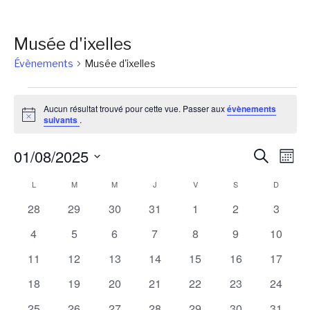
Musée d'ixelles
Évènements
Musée d'ixelles
Évènements
Aucun résultat trouvé pour cette vue. Passer aux
évènements
Notice
suivants
.
Reche
Na
01/08/2025
Recherch
Mois
de
et
Sélectionnez
Calendrier
L
LUNDI
M
MARDI
M
MERCREDI
J
JEUDI
V
VENDREDI
S
SAMEDI
D
DIMANC
vu
une
naviga
Év
de
0
0
0
0
0
0
0
28
29
30
31
1
2
3
date.
de
évènements
évènements
évènements
évènements
évènements
évènements
évènem
Évènements
0
0
0
0
0
0
0
4
5
6
7
8
9
10
vues
évènements
évènements
évènements
évènements
évènements
évènements
évènem
0
0
0
0
0
0
0
11
12
13
14
15
16
17
Évène
évènements
évènements
évènements
évènements
évènements
évènements
évènem
0
0
0
0
0
0
0
18
19
20
21
22
23
24
évènements
évènements
évènements
évènements
évènements
évènements
évènem
0
0
0
0
0
0
0
25
26
27
28
29
30
31