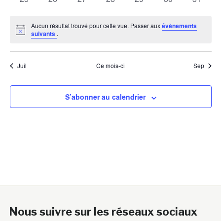
évènements
évènements
évènements
évènements
évènements
évènements
évènem
Aucun résultat trouvé pour cette vue. Passer aux
évènements
Notice
suivants
.
Juil
Ce mois-ci
Sep
S’abonner au calendrier
Nous suivre sur les réseaux sociaux