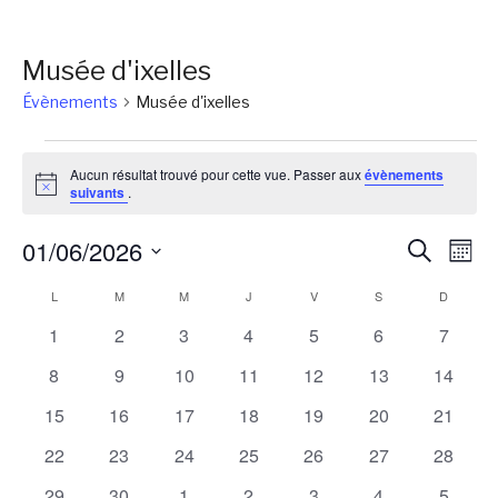
Musée d'ixelles
Évènements
Musée d'ixelles
Évènements
Aucun résultat trouvé pour cette vue. Passer aux
évènements
Notice
suivants
.
Reche
Na
01/06/2026
Recherch
Mois
de
et
Sélectionnez
Calendrier
L
LUNDI
M
MARDI
M
MERCREDI
J
JEUDI
V
VENDREDI
S
SAMEDI
D
DIMANC
vu
une
naviga
Év
de
0
0
0
0
0
0
0
1
2
3
4
5
6
7
date.
de
évènements
évènements
évènements
évènements
évènements
évènements
évènem
Évènements
0
0
0
0
0
0
0
8
9
10
11
12
13
14
vues
évènements
évènements
évènements
évènements
évènements
évènements
évènem
0
0
0
0
0
0
0
15
16
17
18
19
20
21
Évène
évènements
évènements
évènements
évènements
évènements
évènements
évènem
0
0
0
0
0
0
0
22
23
24
25
26
27
28
évènements
évènements
évènements
évènements
évènements
évènements
évènem
0
0
0
0
0
0
0
29
30
1
2
3
4
5