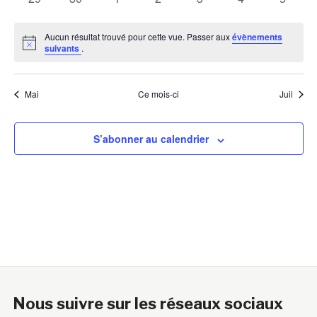
évènements
évènements
évènements
évènements
évènements
évènements
évènem
Aucun résultat trouvé pour cette vue. Passer aux
évènements
Notice
suivants
.
Mai
Ce mois-ci
Juil
S’abonner au calendrier
Nous suivre sur les réseaux sociaux