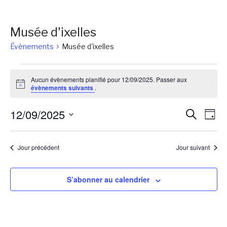
Musée d'ixelles
Évènements
Musée d'ixelles
Évènements
Aucun évènements planifié pour 12/09/2025. Passer aux
for
Notice
évènements suivants
.
12/09/2025
Reche
Na
12/09/2025
Recherch
Jour
de
et
Sélectionnez
vu
une
naviga
Jour précédent
Jour suivant
Év
date.
de
vues
S’abonner au calendrier
Évène