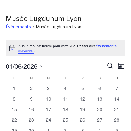
Musée Lugdunum Lyon
Évènements
Musée Lugdunum Lyon
Évènements
Aucun résultat trouvé pour cette vue. Passer aux
évènements
Notice
suivants
.
Reche
Na
01/06/2026
Recherch
Mois
de
et
Sélectionnez
Calendrier
L
LUNDI
M
MARDI
M
MERCREDI
J
JEUDI
V
VENDREDI
S
SAMEDI
D
DIMANC
vu
une
naviga
Év
de
0
0
0
0
0
0
0
1
2
3
4
5
6
7
date.
de
évènements
évènements
évènements
évènements
évènements
évènements
évènem
Évènements
0
0
0
0
0
0
0
8
9
10
11
12
13
14
vues
évènements
évènements
évènements
évènements
évènements
évènements
évènem
0
0
0
0
0
0
0
15
16
17
18
19
20
21
Évène
évènements
évènements
évènements
évènements
évènements
évènements
évènem
0
0
0
0
0
0
0
22
23
24
25
26
27
28
évènements
évènements
évènements
évènements
évènements
évènements
évènem
0
0
0
0
0
0
0
29
30
1
2
3
4
5