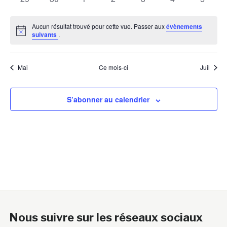
évènements
évènements
évènements
évènements
évènements
évènements
évènem
Aucun résultat trouvé pour cette vue. Passer aux
évènements
Notice
suivants
.
Mai
Ce mois-ci
Juil
S’abonner au calendrier
Nous suivre sur les réseaux sociaux