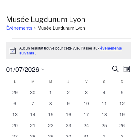
Musée Lugdunum Lyon
Évènements
Musée Lugdunum Lyon
Évènements
Aucun résultat trouvé pour cette vue. Passer aux
évènements
Notice
suivants
.
Reche
Na
01/07/2026
Recherch
Mois
de
et
Sélectionnez
Calendrier
L
LUNDI
M
MARDI
M
MERCREDI
J
JEUDI
V
VENDREDI
S
SAMEDI
D
DIMANC
vu
une
naviga
Év
de
0
0
0
0
0
0
0
29
30
1
2
3
4
5
date.
de
évènements
évènements
évènements
évènements
évènements
évènements
évènem
Évènements
0
0
0
0
0
0
0
6
7
8
9
10
11
12
vues
évènements
évènements
évènements
évènements
évènements
évènements
évènem
0
0
0
0
0
0
0
13
14
15
16
17
18
19
Évène
évènements
évènements
évènements
évènements
évènements
évènements
évènem
0
0
0
0
0
0
0
20
21
22
23
24
25
26
évènements
évènements
évènements
évènements
évènements
évènements
évènem
0
0
0
0
0
0
0
27
28
29
30
31
1
2