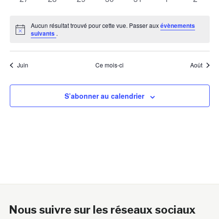
évènements
évènements
évènements
évènements
évènements
évènements
évènem
Aucun résultat trouvé pour cette vue. Passer aux
évènements
Notice
suivants
.
Juin
Ce mois-ci
Août
S’abonner au calendrier
Nous suivre sur les réseaux sociaux