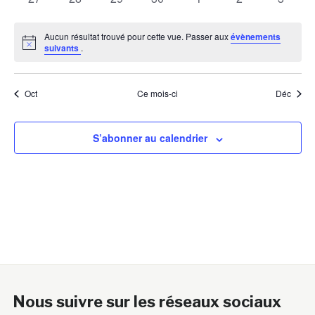
évènements
évènements
évènements
évènements
évènements
évènements
évènem
Aucun résultat trouvé pour cette vue. Passer aux
évènements
Notice
suivants
.
Oct
Ce mois-ci
Déc
S’abonner au calendrier
Nous suivre sur les réseaux sociaux