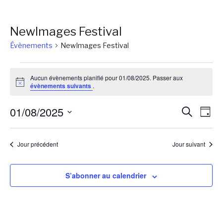
NewImages Festival
Évènements
NewImages Festival
Évènements
Aucun évènements planifié pour 01/08/2025. Passer aux
for
Notice
évènements suivants
.
01/08/2025
Reche
Na
01/08/2025
Recherch
Jour
de
et
Sélectionnez
vu
une
naviga
Jour précédent
Jour suivant
Év
date.
de
vues
S’abonner au calendrier
Évène