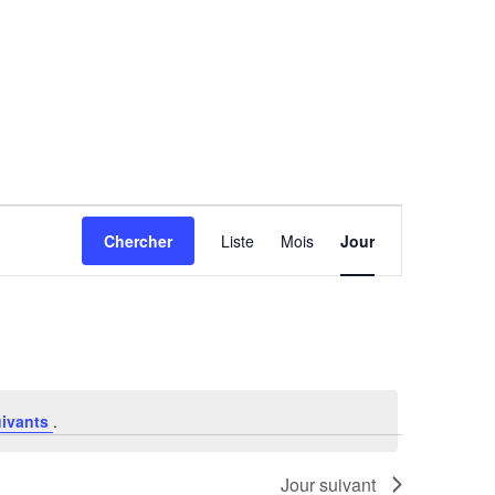
Navigation
Chercher
Liste
Mois
Jour
de
vues
Évènement
uivants
.
Jour suivant