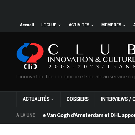
Accueil
LE CLUB
ACTIVITES
MEMBRES
L'innovation technologique et sociale au service du 
ACTUALITÉS
DOSSIERS
INTERVIEWS / 
A LA UNE
Le musée Van Gogh d’Amsterdam et DHL apportent 