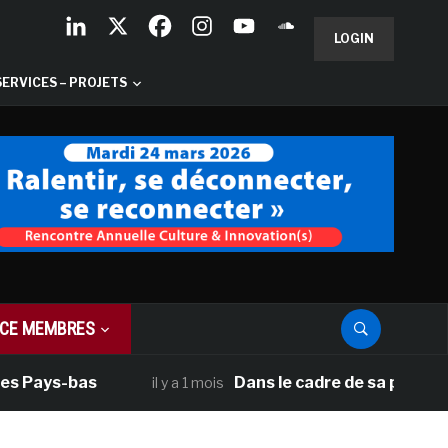
LOGIN
SERVICES – PROJETS
CE MEMBRES
es Pays-bas
Dans le cadre de sa programm
il y a 1 mois