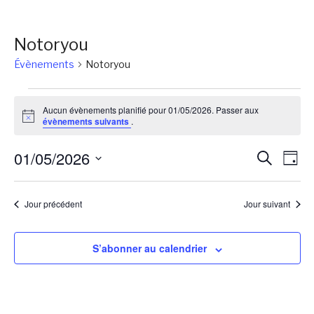
Notoryou
Évènements
Notoryou
Évènements
Aucun évènements planifié pour 01/05/2026. Passer aux
for
Notice
évènements suivants
.
01/05/2026
Reche
Na
01/05/2026
Recherch
Jour
de
et
Sélectionnez
vu
une
naviga
Jour précédent
Jour suivant
Év
date.
de
vues
S’abonner au calendrier
Évène