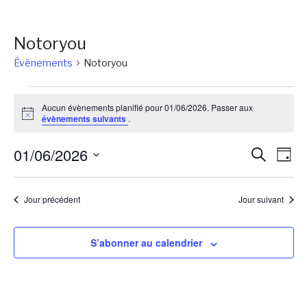
Notoryou
Évènements
Notoryou
Évènements
Aucun évènements planifié pour 01/06/2026. Passer aux
for
Notice
évènements suivants
.
01/06/2026
Reche
Na
01/06/2026
Recherch
Jour
de
et
Sélectionnez
vu
une
naviga
Jour précédent
Jour suivant
Év
date.
de
vues
S’abonner au calendrier
Évène