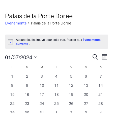
Palais de la Porte Dorée
Évènements
Palais de la Porte Dorée
Évènements
Aucun résultat trouvé pour cette vue. Passer aux
évènements
Notice
suivants
.
Reche
Na
01/07/2024
Recherch
Mois
de
et
Sélectionnez
Calendrier
L
LUNDI
M
MARDI
M
MERCREDI
J
JEUDI
V
VENDREDI
S
SAMEDI
D
DIMANC
vu
une
naviga
Év
de
0
0
0
0
0
0
0
1
2
3
4
5
6
7
date.
de
évènements
évènements
évènements
évènements
évènements
évènements
évènem
Évènements
0
0
0
0
0
0
0
8
9
10
11
12
13
14
vues
évènements
évènements
évènements
évènements
évènements
évènements
évènem
0
0
0
0
0
0
0
15
16
17
18
19
20
21
Évène
évènements
évènements
évènements
évènements
évènements
évènements
évènem
0
0
0
0
0
0
0
22
23
24
25
26
27
28
évènements
évènements
évènements
évènements
évènements
évènements
évènem
0
0
0
0
0
0
0
29
30
31
1
2
3
4