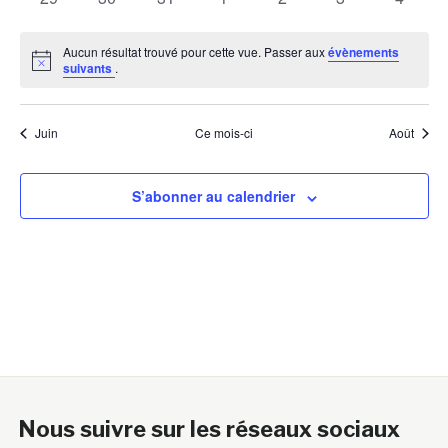
évènements
évènements
évènements
évènements
évènements
évènements
évènem
Aucun résultat trouvé pour cette vue. Passer aux
évènements
Notice
suivants
.
Juin
Ce mois-ci
Août
S’abonner au calendrier
Nous suivre sur les réseaux sociaux