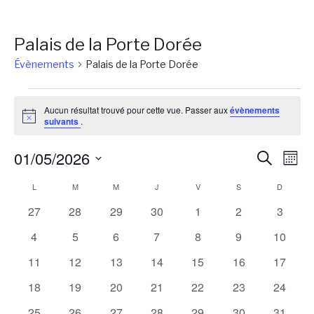
Palais de la Porte Dorée
Évènements
Palais de la Porte Dorée
Évènements
Aucun résultat trouvé pour cette vue. Passer aux
évènements
Notice
suivants
.
Reche
Na
01/05/2026
Recherch
Mois
de
et
Sélectionnez
Calendrier
L
LUNDI
M
MARDI
M
MERCREDI
J
JEUDI
V
VENDREDI
S
SAMEDI
D
DIMANC
vu
une
naviga
Év
de
0
0
0
0
0
0
0
27
28
29
30
1
2
3
date.
de
évènements
évènements
évènements
évènements
évènements
évènements
évènem
Évènements
0
0
0
0
0
0
0
4
5
6
7
8
9
10
vues
évènements
évènements
évènements
évènements
évènements
évènements
évènem
0
0
0
0
0
0
0
11
12
13
14
15
16
17
Évène
évènements
évènements
évènements
évènements
évènements
évènements
évènem
0
0
0
0
0
0
0
18
19
20
21
22
23
24
évènements
évènements
évènements
évènements
évènements
évènements
évènem
0
0
0
0
0
0
0
25
26
27
28
29
30
31