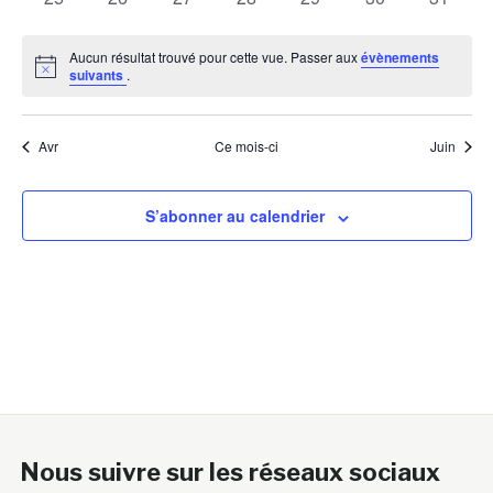
évènements
évènements
évènements
évènements
évènements
évènements
évènem
Aucun résultat trouvé pour cette vue. Passer aux
évènements
Notice
suivants
.
Avr
Ce mois-ci
Juin
S’abonner au calendrier
Nous suivre sur les réseaux sociaux