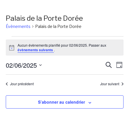
Palais de la Porte Dorée
Évènements
Palais de la Porte Dorée
Évènements
Aucun évènements planifié pour 02/06/2025. Passer aux
for
Notice
évènements suivants
.
02/06/2025
Reche
Na
02/06/2025
Recherch
Jour
de
et
Sélectionnez
vu
une
naviga
Jour précédent
Jour suivant
Év
date.
de
vues
S’abonner au calendrier
Évène