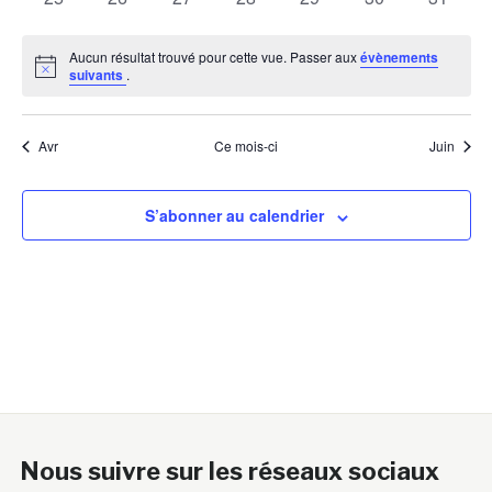
évènements
évènements
évènements
évènements
évènements
évènements
évènem
Aucun résultat trouvé pour cette vue. Passer aux
évènements
Notice
suivants
.
Avr
Ce mois-ci
Juin
S’abonner au calendrier
Nous suivre sur les réseaux sociaux