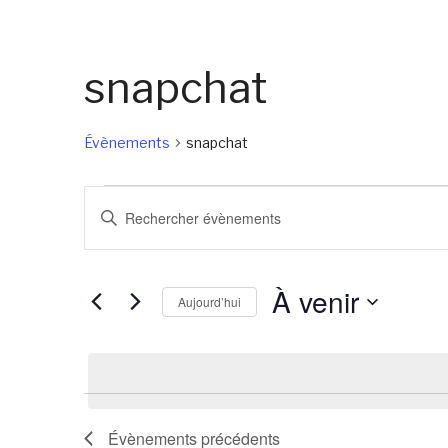
snapchat
Évènements
snapchat
Évènements
Recherche
Saisir
et
mot-
navigation
clé.
À venir
de
Rechercher
Aujourd’hui
Évènements
vues
Sélectionnez
par
Évènements
une
mot-
date.
clé.
Évènements
précédents