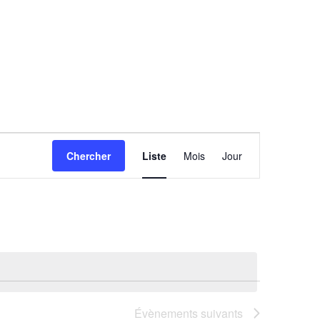
Navigation
Chercher
Liste
Mois
Jour
de
vues
Évènement
Évènements
suivants