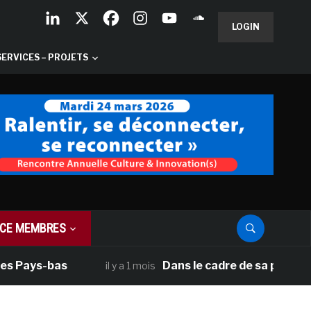
LOGIN
SERVICES – PROJETS
CE MEMBRES
s Pays-bas
Dans le cadre de sa programm
il y a 1 mois