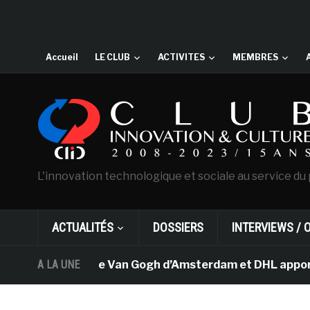
Accueil
LE CLUB
ACTIVITES
MEMBRES
L'innovation technologique et sociale au service du 
ACTUALITÉS
DOSSIERS
INTERVIEWS / 
A LA UNE
Le musée Van Gogh d’Amsterdam et DHL apportent 