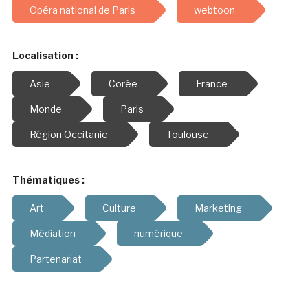
Opéra national de Paris
webtoon
Localisation :
Asie
Corée
France
Monde
Paris
Région Occitanie
Toulouse
Thématiques :
Art
Culture
Marketing
Médiation
numérique
Partenariat