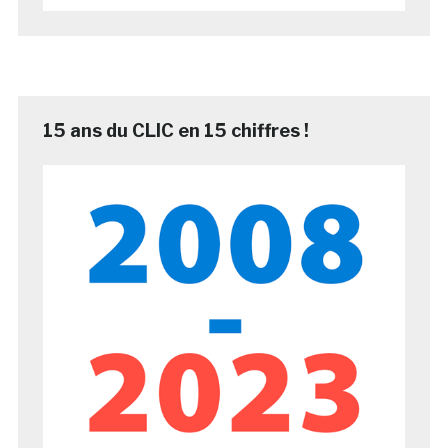
15 ans du CLIC en 15 chiffres !