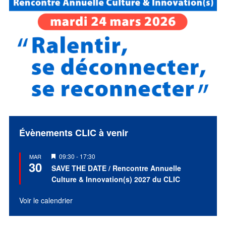
Évènements CLIC à venir
Mis
09:30
-
17:30
MAR
30
en
SAVE THE DATE / Rencontre Annuelle
avant
Culture & Innovation(s) 2027 du CLIC
Voir le calendrier