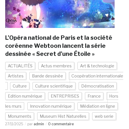
L’Opéra national de Paris et la société
coréenne Webtoon lancent la série
dessinée « Secret d’une Étoile »
ACTUALITÉS
Actus membres
Art & technologie
Artistes
Bande dessinée
Coopération internationale
Culture
Culture scientifique
Démocratisation
Edition numérique
ENTREPRISES
France
Hors
les murs
Innovation numérique
Médiation en ligne
Monuments
Museum Hist Naturelles
web serie
27/11/2025
par
admin
0 commentaire