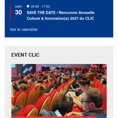
Mis
09:30
-
17:30
MAR
30
en
SAVE THE DATE / Rencontre Annuelle
avant
Culture & Innovation(s) 2027 du CLIC
Voir le calendrier
EVENT CLIC