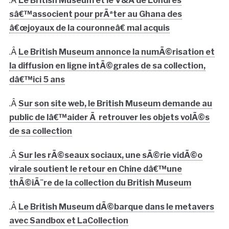
.Â
Le British Museum et le V&A de Londres
sâ€™associent pour prÃªter au Ghana des
â€œjoyaux de la couronneâ€ mal acquis
.Â
Le British Museum annonce la numÃ©risation et
la diffusion en ligne intÃ©grales de sa collection,
dâ€™ici 5 ans
.Â
Sur son site web, le British Museum demande au
public de lâ€™aider Ã retrouver les objets volÃ©s
de sa collection
.Â
Sur les rÃ©seaux sociaux, une sÃ©rie vidÃ©o
virale soutient le retour en Chine dâ€™une
thÃ©iÃ¨re de la collection du British Museum
.Â
Le British Museum dÃ©barque dans le metavers
avec Sandbox et LaCollection