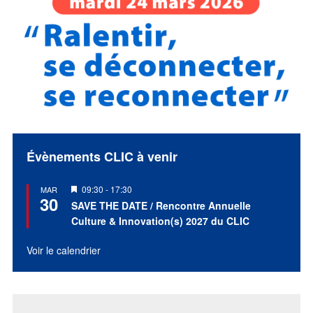
Évènements CLIC à venir
Mis
09:30
-
17:30
MAR
30
en
SAVE THE DATE / Rencontre Annuelle
avant
Culture & Innovation(s) 2027 du CLIC
Voir le calendrier