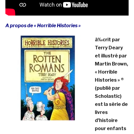
A propos de « Horrible Histories »
à‰crit par
Terry Deary
et illustré par
Martin Brown,
« Horrible
Histories » ®
(publié par
Scholastic)
est la série de
livres
d’histoire
pour enfants