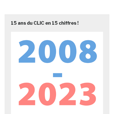
15 ans du CLIC en 15 chiffres !