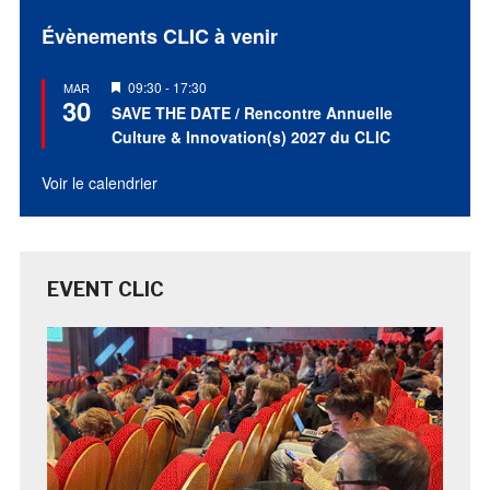
Évènements CLIC à venir
Mis
09:30
-
17:30
MAR
30
en
SAVE THE DATE / Rencontre Annuelle
avant
Culture & Innovation(s) 2027 du CLIC
Voir le calendrier
EVENT CLIC