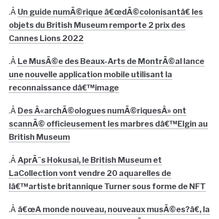
.Â
Un guide numÃ©rique â€œdÃ©colonisantâ€ les
objets du British Museum remporte 2 prix des
Cannes Lions 2022
.Â
Le MusÃ©e des Beaux-Arts de MontrÃ©al lance
une nouvelle application mobile utilisant la
reconnaissance dâ€™image
.Â
Des Â«archÃ©ologues numÃ©riquesÂ» ont
scannÃ© officieusement les marbres dâ€™Elgin au
British Museum
.Â
AprÃ¨s Hokusai, le British Museum et
LaCollection vont vendre 20 aquarelles de
lâ€™artiste britannique Turner sous forme de NFT
.Â
â€œA monde nouveau, nouveaux musÃ©es?â€, la