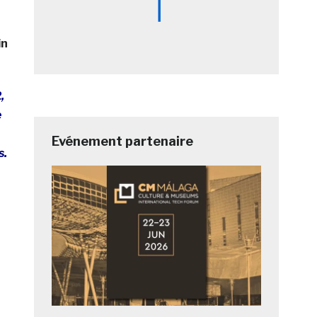
in
,
e
Evénement partenaire
s.