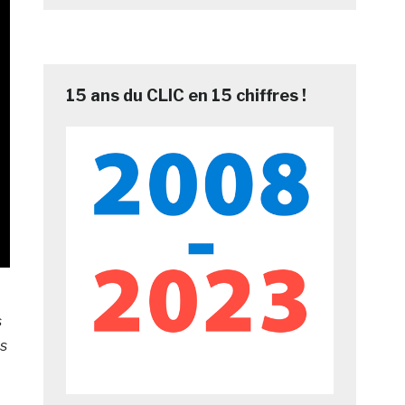
15 ans du CLIC en 15 chiffres !
s
es