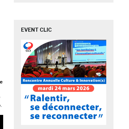
EVENT CLIC
de
n
»
.