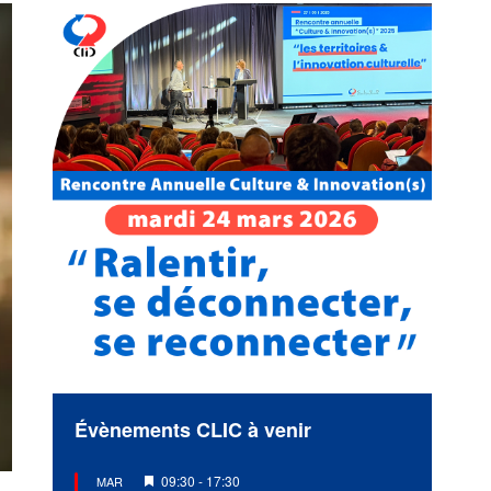
Évènements CLIC à venir
Mis
09:30
-
17:30
MAR