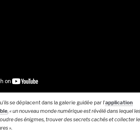
’ils se déplacent dans la galerie guidée par l’
application
ble
,
« un nouveau monde numérique est révélé dans lequel le
soudre des énigmes, trouver des secrets cachés et collecter l
ures »
.