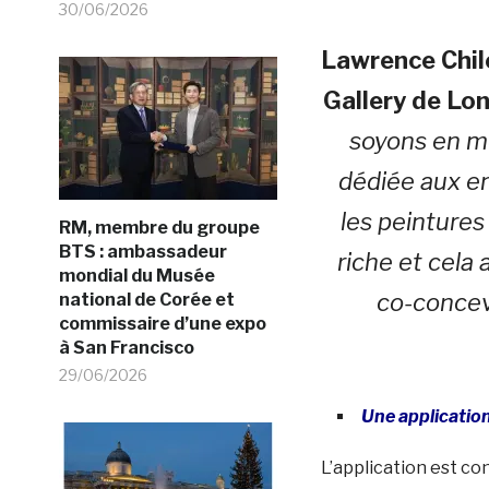
30/06/2026
Lawrence Chil
Gallery de Lo
soyons en me
dédiée aux en
les peintures
RM, membre du groupe
BTS : ambassadeur
riche et cela 
mondial du Musée
co-concevo
national de Corée et
commissaire d’une expo
à San Francisco
29/06/2026
Une application
L’application est c