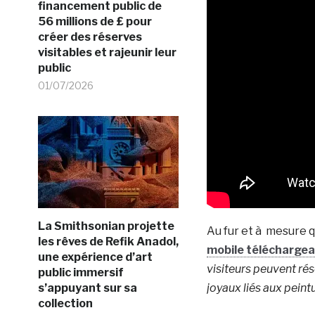
financement public de
56 millions de £ pour
créer des réserves
visitables et rajeunir leur
public
01/07/2026
La Smithsonian projette
Au fur et à mesure qu
les rêves de Refik Anadol,
mobile téléchargea
une expérience d’art
visiteurs peuvent ré
public immersif
s’appuyant sur sa
joyaux liés aux peint
collection