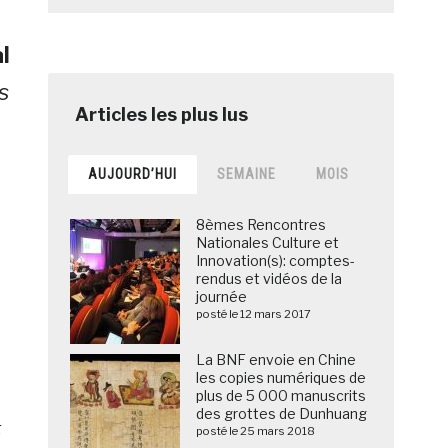
l
s
AUJOURD’HUI
SEMAINE
MOIS
8èmes Rencontres
Nationales Culture et
Innovation(s): comptes-
rendus et vidéos de la
journée
posté le 12 mars 2017
La BNF envoie en Chine
les copies numériques de
plus de 5 000 manuscrits
des grottes de Dunhuang
t
posté le 25 mars 2018