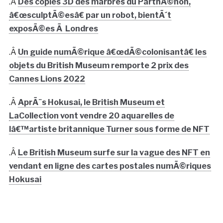
.Â
Des copies 3D des marbres du ParthÃ©non,
â€œsculptÃ©esâ€ par un robot, bientÃ´t
exposÃ©es Ã Londres
.Â
Un guide numÃ©rique â€œdÃ©colonisantâ€ les
objets du British Museum remporte 2 prix des
Cannes Lions 2022
.Â
AprÃ¨s Hokusai, le British Museum et
LaCollection vont vendre 20 aquarelles de
lâ€™artiste britannique Turner sous forme de NFT
.Â
Le British Museum surfe sur la vague des NFT en
vendant en ligne des cartes postales numÃ©riques
Hokusai