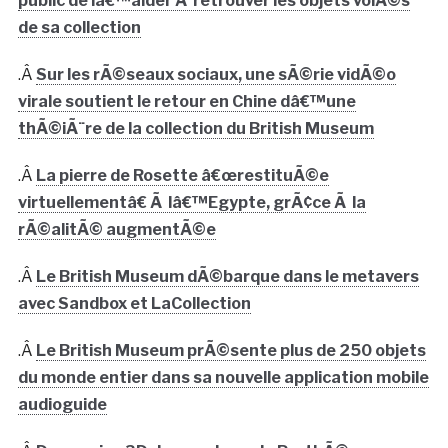
public de lâ€™aider Ã retrouver les objets volÃ©s
de sa collection
.Â
Sur les rÃ©seaux sociaux, une sÃ©rie vidÃ©o
virale soutient le retour en Chine dâ€™une
thÃ©iÃ¨re de la collection du British Museum
.Â
La pierre de Rosette â€œrestituÃ©e
virtuellementâ€ Ã lâ€™Egypte, grÃ¢ce Ã la
rÃ©alitÃ© augmentÃ©e
.Â
Le British Museum dÃ©barque dans le metavers
avec Sandbox et LaCollection
.Â
Le British Museum prÃ©sente plus de 250 objets
du monde entier dans sa nouvelle application mobile
audioguide