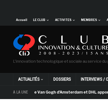
Accueil
LE CLUB
ACTIVITES
MEMBRES
L'innovation technologique et sociale au service du 
ACTUALITÉS
DOSSIERS
INTERVIEWS / 
A LA UNE
Le musée Van Gogh d’Amsterdam et DHL apportent 