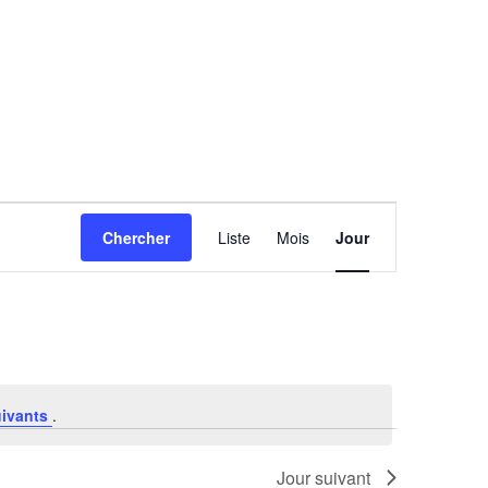
Navigation
Chercher
Liste
Mois
Jour
de
vues
Évènement
uivants
.
Jour suivant