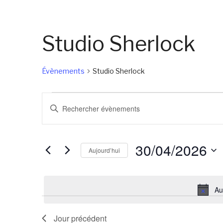
Studio Sherlock
Évènements
Studio Sherlock
Évènements
Recherche
Saisir
for
et
mot-
30/04/2026
navigation
clé.
30/04/2026
de
Rechercher
Aujourd’hui
Évènements
vues
Sélectionnez
par
Évènements
une
mot-
Au
date.
clé.
Jour précédent