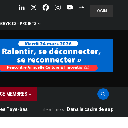
LOGIN
SERVICES – PROJETS
CE MEMBRES
s Pays-bas
Dans le cadre de sa programm
il y a 1 mois