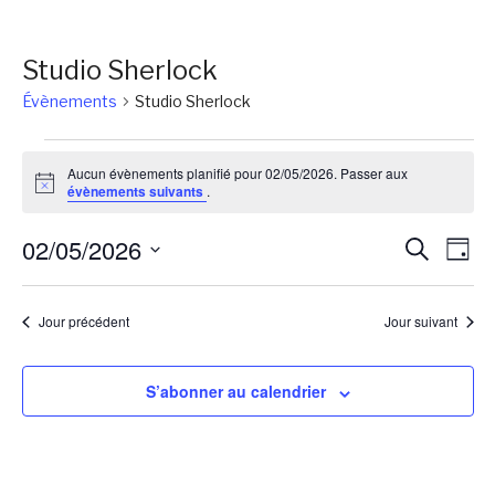
Studio Sherlock
Évènements
Studio Sherlock
Évènements
Aucun évènements planifié pour 02/05/2026. Passer aux
for
Notice
évènements suivants
.
02/05/2026
Reche
Na
02/05/2026
Recherch
Jour
de
et
Sélectionnez
vu
une
naviga
Jour précédent
Jour suivant
Év
date.
de
vues
S’abonner au calendrier
Évène