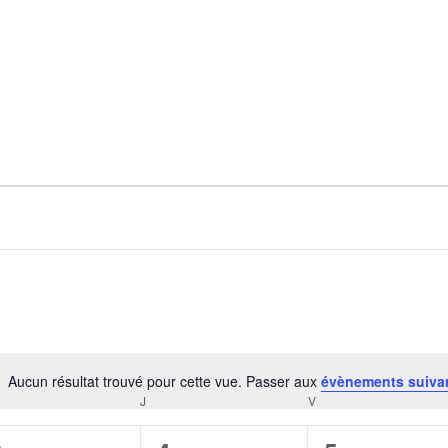
Aucun résultat trouvé pour cette vue. Passer aux
évènements suiva
Notice
RCREDI
J
JEUDI
V
VENDREDI