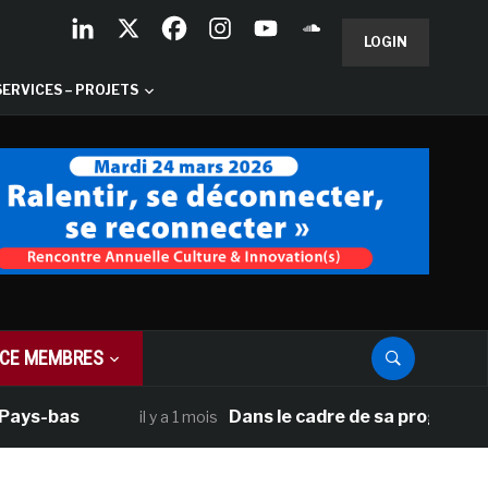
LOGIN
SERVICES – PROJETS
CE MEMBRES
ys-bas
Dans le cadre de sa programmatio
il y a 1 mois