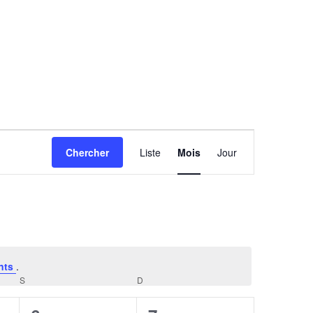
Navigation
Chercher
Liste
Mois
Jour
de
vues
Évènement
nts
.
S
SAMEDI
D
DIMANCHE