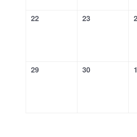
0
0
22
23
évènement,
évènement,
0
0
29
30
évènement,
évènement,