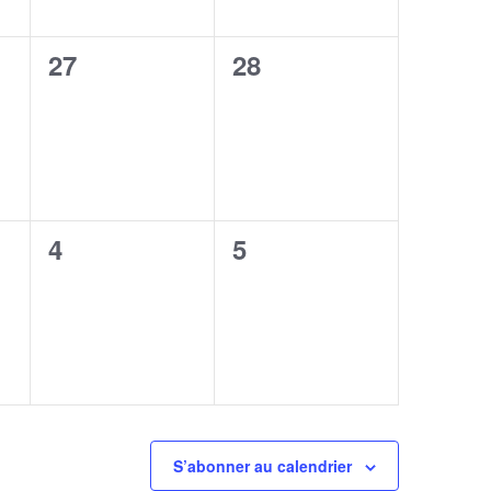
0
0
27
28
,
évènement,
évènement,
0
0
4
5
,
évènement,
évènement,
S’abonner au calendrier