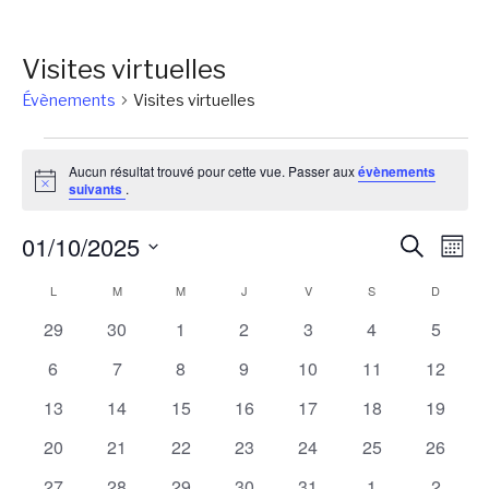
Visites virtuelles
Évènements
Visites virtuelles
Évènements
Aucun résultat trouvé pour cette vue. Passer aux
évènements
Notice
suivants
.
Reche
Na
01/10/2025
Recherch
Mois
de
et
Sélectionnez
Calendrier
L
LUNDI
M
MARDI
M
MERCREDI
J
JEUDI
V
VENDREDI
S
SAMEDI
D
DIMANC
vu
une
naviga
Év
de
0
0
0
0
0
0
0
29
30
1
2
3
4
5
date.
de
évènements
évènements
évènements
évènements
évènements
évènements
évènem
Évènements
0
0
0
0
0
0
0
6
7
8
9
10
11
12
vues
évènements
évènements
évènements
évènements
évènements
évènements
évènem
0
0
0
0
0
0
0
13
14
15
16
17
18
19
Évène
évènements
évènements
évènements
évènements
évènements
évènements
évènem
0
0
0
0
0
0
0
20
21
22
23
24
25
26
évènements
évènements
évènements
évènements
évènements
évènements
évènem
0
0
0
0
0
0
0
27
28
29
30
31
1
2