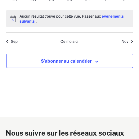
évènements
évènements
évènements
évènements
évènements
évènements
évènem
Aucun résultat trouvé pour cette vue. Passer aux
évènements
Notice
suivants
.
Sep
Ce mois-ci
Nov
S’abonner au calendrier
Nous suivre sur les réseaux sociaux