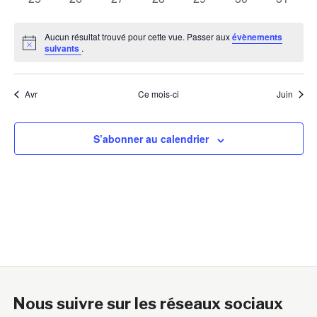
évènements
évènements
évènements
évènements
évènements
évènements
évènem
Aucun résultat trouvé pour cette vue. Passer aux
évènements
Notice
suivants
.
Avr
Ce mois-ci
Juin
S’abonner au calendrier
Nous suivre sur les réseaux sociaux