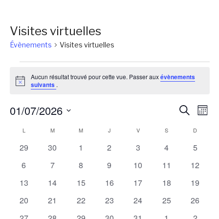
Visites virtuelles
Évènements
Visites virtuelles
Évènements
Aucun résultat trouvé pour cette vue. Passer aux
évènements
Notice
suivants
.
Reche
Na
01/07/2026
Recherch
Mois
de
et
Sélectionnez
Calendrier
L
LUNDI
M
MARDI
M
MERCREDI
J
JEUDI
V
VENDREDI
S
SAMEDI
D
DIMANC
vu
une
naviga
Év
de
0
0
0
0
0
0
0
29
30
1
2
3
4
5
date.
de
évènements
évènements
évènements
évènements
évènements
évènements
évènem
Évènements
0
0
0
0
0
0
0
6
7
8
9
10
11
12
vues
évènements
évènements
évènements
évènements
évènements
évènements
évènem
0
0
0
0
0
0
0
13
14
15
16
17
18
19
Évène
évènements
évènements
évènements
évènements
évènements
évènements
évènem
0
0
0
0
0
0
0
20
21
22
23
24
25
26
évènements
évènements
évènements
évènements
évènements
évènements
évènem
0
0
0
0
0
0
0
27
28
29
30
31
1
2