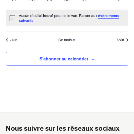
évènements
évènements
évènements
évènements
évènements
évènements
évènem
Aucun résultat trouvé pour cette vue. Passer aux
évènements
Notice
suivants
.
Juin
Ce mois-ci
Août
S’abonner au calendrier
Nous suivre sur les réseaux sociaux