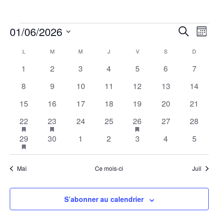
Évènements
Reche
Na
01/06/2026
Recherch
Mois
de
et
Sélectionnez
Calendrier
L
LUNDI
M
MARDI
M
MERCREDI
J
JEUDI
V
VENDREDI
S
SAMEDI
D
DIMANC
vu
une
naviga
Év
de
0
0
0
0
0
0
0
1
2
3
4
5
6
7
date.
de
évènements
évènements
évènements
évènements
évènements
évènements
évènem
Évènements
0
0
0
0
0
0
0
8
9
10
11
12
13
14
vues
évènements
évènements
évènements
évènements
évènements
évènements
évènem
0
0
0
0
0
0
0
15
16
17
18
19
20
21
Évène
évènements
évènements
évènements
évènements
évènements
évènements
évènem
1
has
1
has
0
0
1
has
0
0
22
23
24
25
26
27
28
featured
featured
featured
évènement
évènement
évènements
évènements
évènement
évènements
évènem
1
has
0
0
0
0
0
0
29
30
1
2
3
4
5
évènements
évènements
évènements
featured
évènement
évènements
évènements
évènements
évènements
évènements
évènem
évènements
Mai
Ce mois-ci
Juil
S’abonner au calendrier