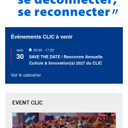
Évènements CLIC à venir
Mis
09:30
-
17:30
MAR
30
en
SAVE THE DATE / Rencontre Annuelle
avant
Culture & Innovation(s) 2027 du CLIC
Voir le calendrier
EVENT CLIC