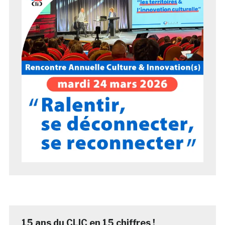
15 ans du CLIC en 15 chiffres !