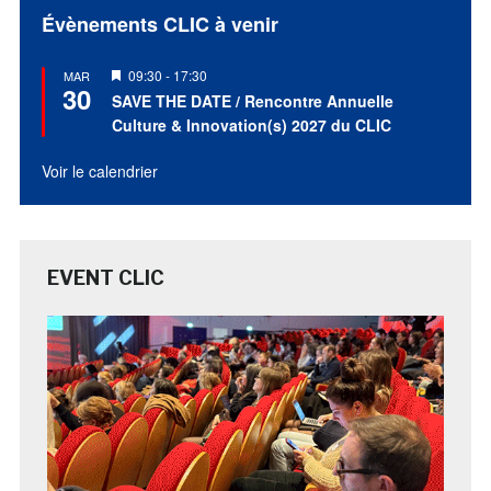
Évènements CLIC à venir
Mis
09:30
-
17:30
MAR
30
en
SAVE THE DATE / Rencontre Annuelle
avant
Culture & Innovation(s) 2027 du CLIC
Voir le calendrier
EVENT CLIC