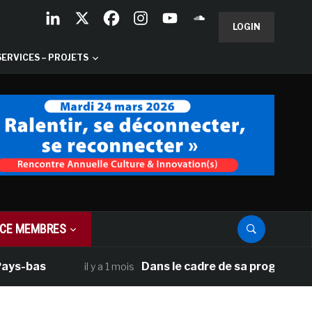
LOGIN
SERVICES – PROJETS
CE MEMBRES
as
Dans le cadre de sa programmation amé
il y a 1 mois