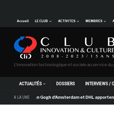
Accueil
LE CLUB
ACTIVITES
MEMBRES
L'innovation technologique et sociale au service du 
ACTUALITÉS
DOSSIERS
INTERVIEWS / 
e musée Van Gogh d’Amsterdam et DHL apportent l’art da
A LA UNE