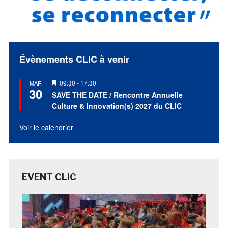
Évènements CLIC à venir
Mis
09:30
-
17:30
MAR
30
en
SAVE THE DATE / Rencontre Annuelle
avant
Culture & Innovation(s) 2027 du CLIC
Voir le calendrier
EVENT CLIC