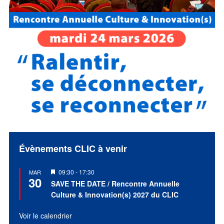
Évènements CLIC à venir
Mis
09:30
-
17:30
MAR
30
en
SAVE THE DATE / Rencontre Annuelle
avant
Culture & Innovation(s) 2027 du CLIC
Voir le calendrier