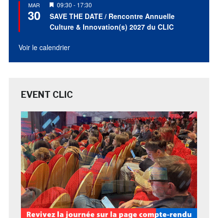
Mis
09:30
-
17:30
MAR
30
en
SAVE THE DATE / Rencontre Annuelle
avant
Culture & Innovation(s) 2027 du CLIC
Voir le calendrier
EVENT CLIC