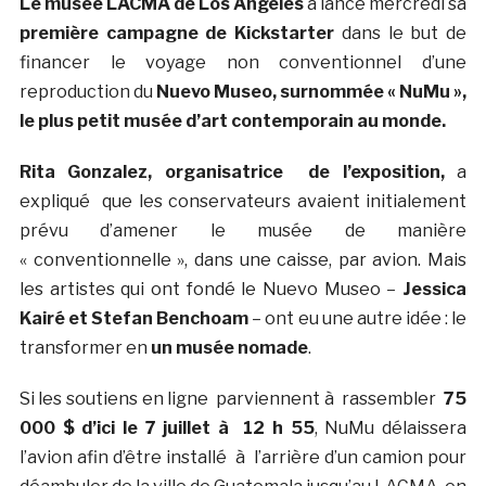
Le musée LACMA de Los Angeles
a lancé mercredi sa
première campagne de Kickstarter
dans le but de
financer le voyage non conventionnel d’une
reproduction du
Nuevo Museo, surnommée « NuMu »,
le plus petit musée d’art contemporain au monde.
Rita Gonzalez, organisatrice de l’exposition,
a
expliqué que les conservateurs avaient initialement
prévu d’amener le musée de manière
« conventionnelle », dans une caisse, par avion. Mais
les artistes qui ont fondé le Nuevo Museo –
Jessica
Kairé et Stefan Benchoam
– ont eu une autre idée : le
transformer en
un musée nomade
.
Si les soutiens en ligne parviennent à rassembler
75
000 $ d’ici le 7 juillet à 12 h 55
, NuMu délaissera
l’avion afin d’être installé à l’arrière d’un camion pour